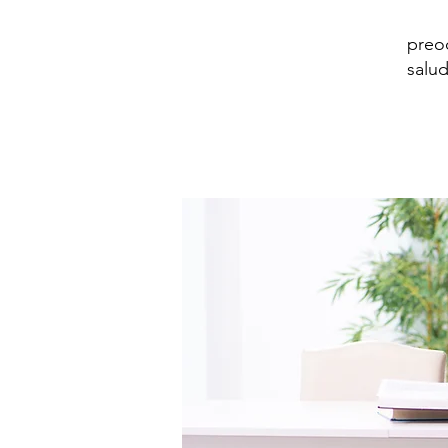
preo
salu