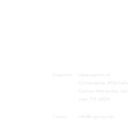
Dirección
Urbanización el
Comandante, #936 Calle
Carmen Hernández, San
Juan, P.R. 00924
Correo
info@vrgroup.net